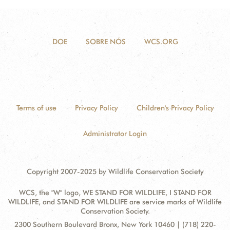
DOE
SOBRE NÓS
WCS.ORG
Terms of use
Privacy Policy
Children's Privacy Policy
Administrator Login
Copyright 2007-2025 by Wildlife Conservation Society
WCS, the "W" logo, WE STAND FOR WILDLIFE, I STAND FOR
WILDLIFE, and STAND FOR WILDLIFE are service marks of Wildlife
Conservation Society.
Contact
Address:
2300 Southern Boulevard Bronx, New York 10460 | (718) 220-