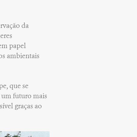
ervação da
deres
tem papel
ios ambientais
pe, que se
ir um futuro mais
sível graças ao