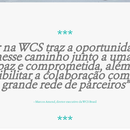
***
r na WCS traz a oportunid
nesse caminho junto a um
paz e comprometida, além
ibilitar a colaboração co
grande rede de parceiros”
– Marcos Amend, diretor executivo da WCS Brasil
***