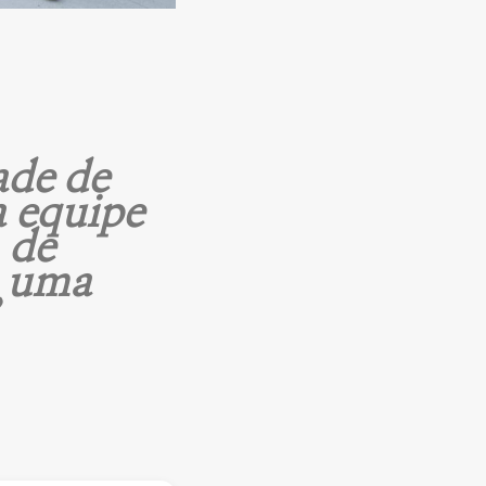
ade de
a equipe
 de
m uma