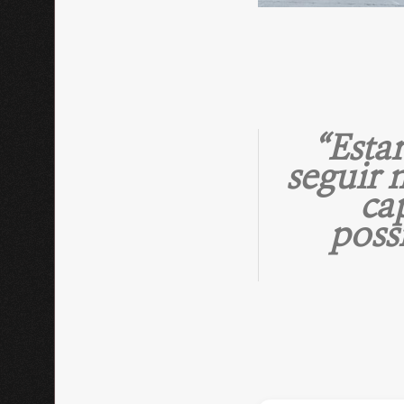
“Esta
seguir 
ca
poss