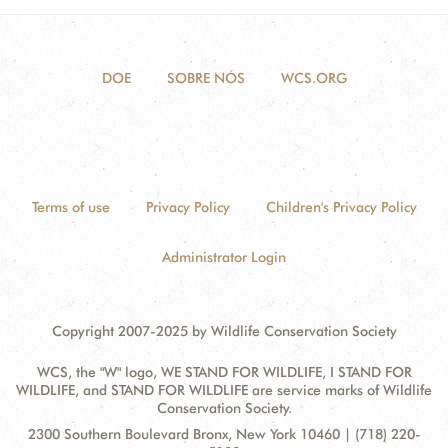
DOE
SOBRE NÓS
WCS.ORG
Terms of use
Privacy Policy
Children's Privacy Policy
Administrator Login
Copyright 2007-2025 by Wildlife Conservation Society
WCS, the "W" logo, WE STAND FOR WILDLIFE, I STAND FOR
WILDLIFE, and STAND FOR WILDLIFE are service marks of Wildlife
Conservation Society.
Contact
Address:
2300 Southern Boulevard Bronx, New York 10460 | (718) 220-