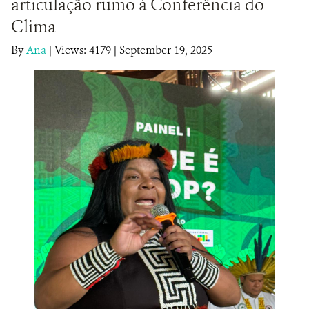
articulação rumo à Conferência do
DONATE
Clima
By
Ana
|
Views: 4179
| September 19, 2025