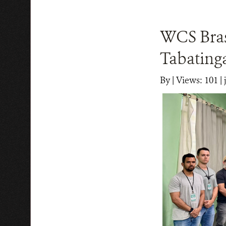
WCS Bras
Tabating
By
|
Views: 101
| 