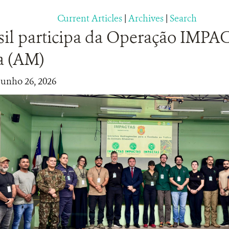
Current Articles
|
Archives
|
Search
il participa da Operação IMP
a (AM)
junho 26, 2026