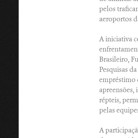
pelos trafica
aeroportos d
A iniciativa
enfrentament
Brasileiro, F
Pesquisas da
empréstimo d
apreensões, 
répteis, per
pelas equipes
A participaç