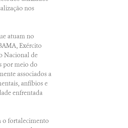
calização nos
que atuam no
IBAMA, Exército
uto Nacional de
s por meio do
mente associados a
entais, anfíbios e
dade enfrentada
 o fortalecimento