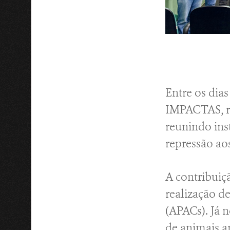
Entre os dia
IMPACTAS, re
reunindo inst
repressão aos
A contribuiç
realização d
(APACs). Já 
de animais a