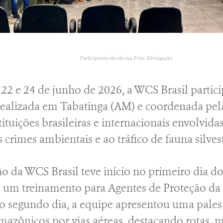
Participantes da oficina. Foto: Divulgação.
s 22 e 24 de junho de 2026, a WCS Brasil parti
alizada em Tabatinga (AM) e coordenada pela 
ituições brasileiras e internacionais envolvida
 crimes ambientais e ao tráfico de fauna silvest
ão da WCS Brasil teve início no primeiro dia d
e um treinamento para Agentes de Proteção da 
no segundo dia, a equipe apresentou uma palest
mazônicos por vias aéreas, destacando rotas, 