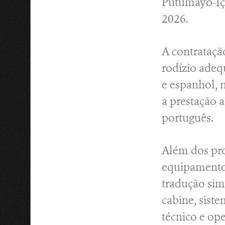
Putumayo-Içá
2026.
A contratação
rodízio adeq
e espanhol, 
a prestação a
português.
Além dos pro
equipamentos
tradução sim
cabine, siste
técnico e ope