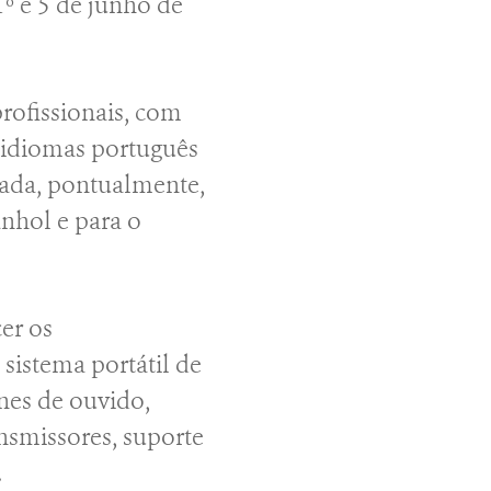
º e 5 de junho de
profissionais, com
 idiomas português
rada, pontualmente,
anhol e para o
er os
sistema portátil de
nes de ouvido,
ansmissores, suporte
.