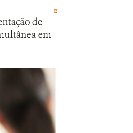
entação de
imultânea em