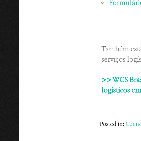
Formulári
Também está 
serviços logís
>> WCS Brasi
logísticos e
Posted in:
Cuenc