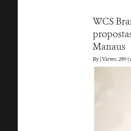
WCS Bras
propostas
Manaus
By
|
Views: 289
| 