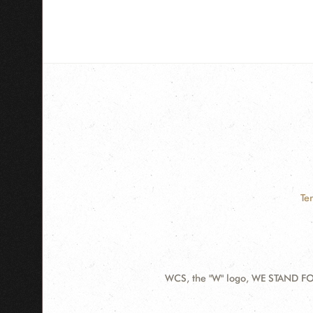
Te
WCS, the "W" logo, WE STAND FOR
Contact
Information