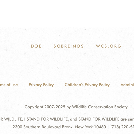
DOE
SOBRE NÓS
WCS.ORG
rms of use
Privacy Policy
Children's Privacy Policy
Admini
Copyright 2007-2025 by Wildlife Conservation Society
 WILDLIFE, I STAND FOR WILDLIFE, and STAND FOR WILDLIFE are servic
Address:
2300 Southern Boulevard Bronx, New York 10460 | (718) 220-5