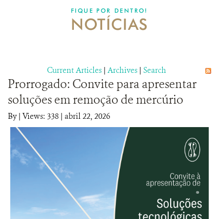
DONATE
FIQUE POR DENTRO!
NOTÍCIAS
Current Articles
|
Archives
|
Search
Prorrogado: Convite para apresentar
soluções em remoção de mercúrio
By
|
Views: 338
| abril 22, 2026