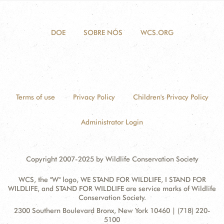
DOE
SOBRE NÓS
WCS.ORG
Terms of use
Privacy Policy
Children's Privacy Policy
Administrator Login
Copyright 2007-2025 by Wildlife Conservation Society
WCS, the "W" logo, WE STAND FOR WILDLIFE, I STAND FOR
WILDLIFE, and STAND FOR WILDLIFE are service marks of Wildlife
Conservation Society.
Contact
Address:
2300 Southern Boulevard Bronx, New York 10460 | (718) 220-
Information
5100