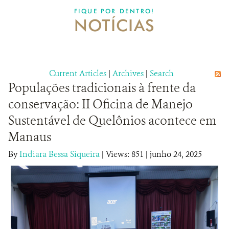
DONATE
FIQUE POR DENTRO!
NOTÍCIAS
Current Articles
|
Archives
|
Search
Populações tradicionais à frente da
conservação: II Oficina de Manejo
Sustentável de Quelônios acontece em
Manaus
By
Indiara Bessa Siqueira
|
Views: 851
| junho 24, 2025