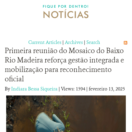
DONATE
FIQUE POR DENTRO!
NOTÍCIAS
Current Articles
|
Archives
|
Search
Primeira reunião do Mosaico do Baixo
Rio Madeira reforça gestão integrada e
mobilização para reconhecimento
oficial
By
Indiara Bessa Siqueira
|
Views: 1594
| fevereiro 13, 2025