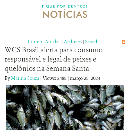
DONATE
FIQUE POR DENTRO!
NOTÍCIAS
Current Articles
|
Archives
|
Search
WCS Brasil alerta para consumo
responsável e legal de peixes e
quelônios na Semana Santa
By
Marina Souza
|
Views: 2488
| março 28, 2024