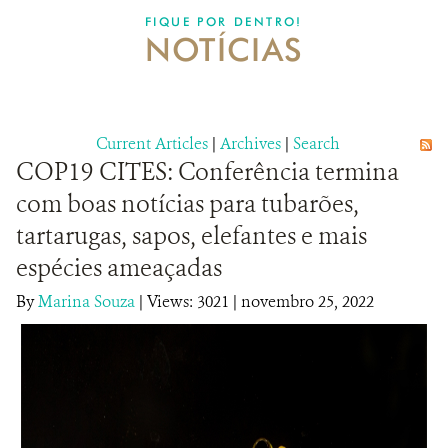
DONATE
FIQUE POR DENTRO!
NOTÍCIAS
Current Articles
|
Archives
|
Search
COP19 CITES: Conferência termina
com boas notícias para tubarões,
tartarugas, sapos, elefantes e mais
espécies ameaçadas
By
Marina Souza
|
Views: 3021
| novembro 25, 2022