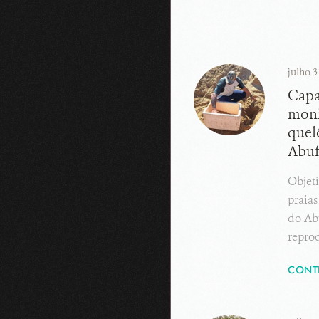
julho 3
Capa
moni
quel
Abuf
Objeti
praias
do Abu
repro
CONT