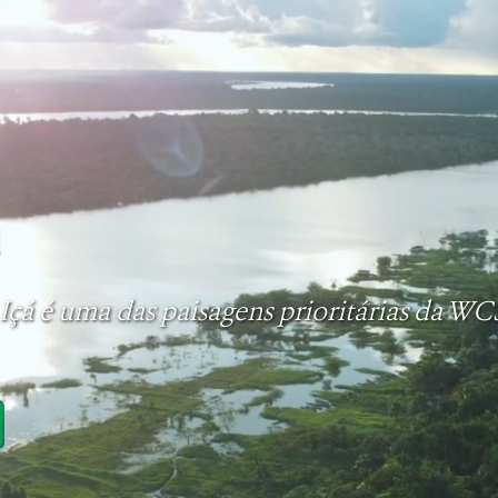
á
 Içá é uma das paisagens prioritárias da WC