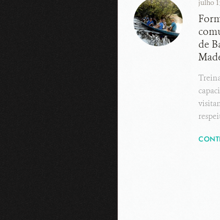
julho 1
Form
comu
de B
Made
Treina
capaci
visita
respe
CONT