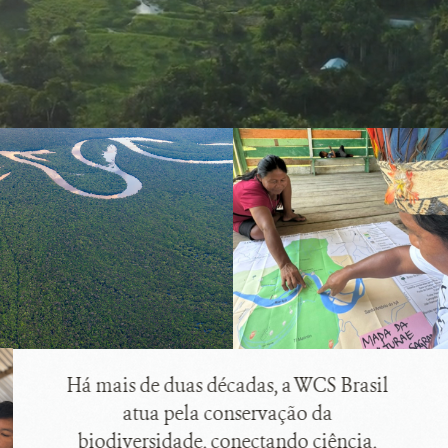
Há mais de duas décadas, a WCS Brasil
atua pela conservação da
biodiversidade, conectando ciência,