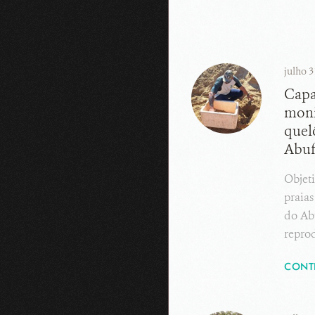
julho 3
Capa
moni
quel
Abuf
Objeti
praias
do Abu
repro
CONT