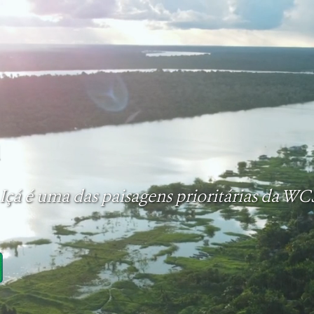
á
 Içá é uma das paisagens prioritárias da WC