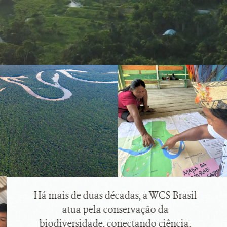
Há mais de duas décadas, a WCS Brasil
atua pela conservação da
biodiversidade, conectando ciência,