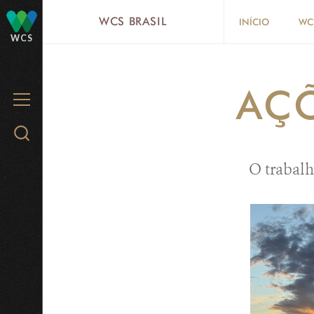
Skip
WCS BRASIL
INÍCIO
WCS
to
WCS
main
content
AÇ
MENU
Search
WCS.org
O trabalh